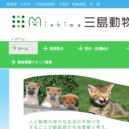
岐阜県・大垣市・三島動物病院 大垣市 動物病院 犬 猫
ホーム
ホーム
医院案内
院内・設備紹介
動物看護スタッフ募集