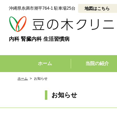
沖縄県糸満市潮平764-1 駐車場25台
pla
地図はこちら
内科 腎臓内科 生活習慣病
ホーム
当院の紹介
ホーム
お知らせ
お知らせ