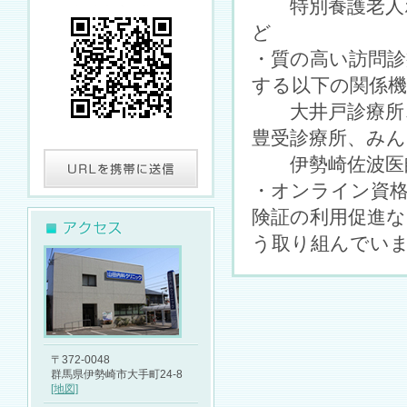
特別養護
ど
・質の高い訪問診
する以下の関係
大井戸診療所、
豊受診療所、み
伊勢崎佐波医師
・オンライン資
険証の利用促進な
う取り組んでい
〒372-0048
群馬県伊勢崎市大手町24-8
[地図]