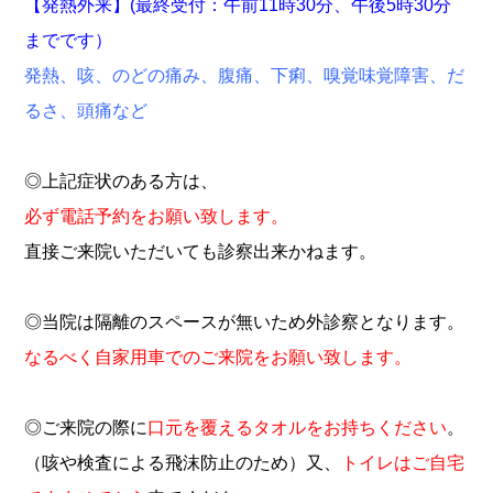
【発熱外来】(最終受付：午前11時30分、午後5時30分
までです）
発熱、咳、のどの痛み、腹痛、下痢、嗅覚味覚障害、だ
るさ、
頭痛など
◎上記症状のある方は、
必ず電話予約をお願い致します。
直接ご来院いただいても診察出来かねます。
◎当院は隔離のスペースが無いため外診察となります。
なるべく自家用車でのご来院をお願い致します。
◎ご来院の際に
口元を覆えるタオルをお持ちください
。
（咳や検査による飛沫防止のため）又、
トイレはご自宅