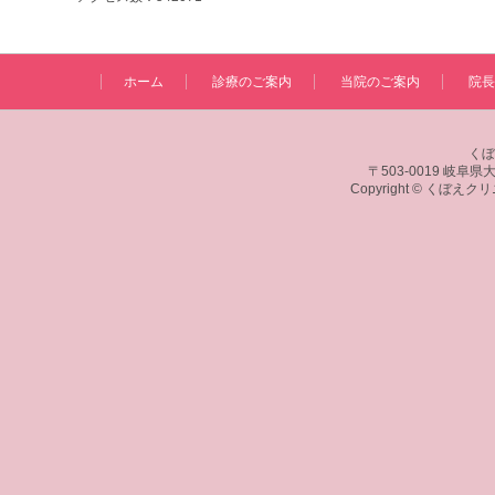
ホーム
診療のご案内
当院のご案内
院長
くぼ
〒503-0019 岐阜県大垣
Copyright © くぼえク