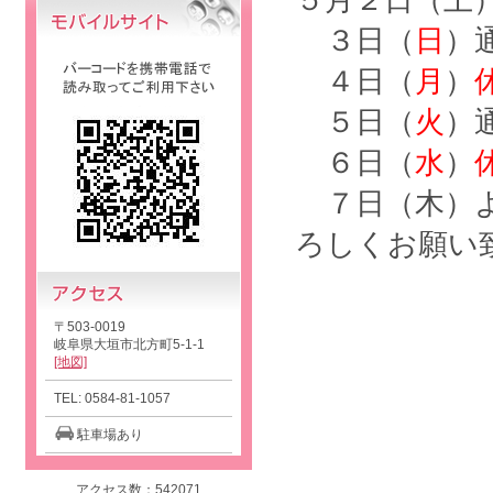
５月２日（土
３日（
日
）
４日（
月
）
５日（
火
）
６日（
水
）
７日（木）
ろしくお願い
〒503-0019
岐阜県大垣市北方町5-1-1
[地図]
TEL: 0584-81-1057
駐車場あり
アクセス数：542071