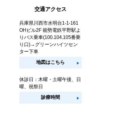
交通アクセス
兵庫県川西市水明台1-1-161
OHビル2F 能勢電鉄平野駅よ
りバス乗車(100.104.105番乗
り口)→グリーンハイツセン
ター下車
地図はこちら
play_arrow
休診日：木曜・土曜午後、日
曜、祝祭日
診療時間
play_arrow