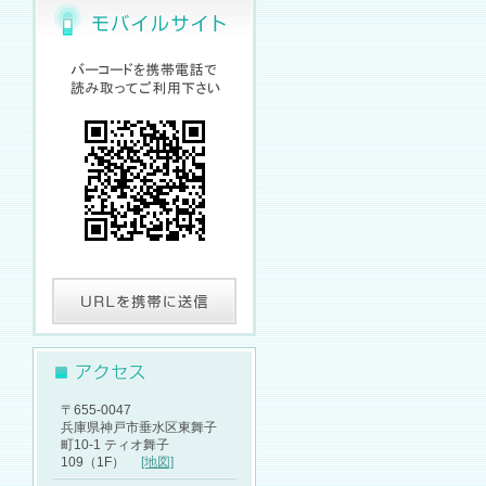
〒655-0047
兵庫県神戸市垂水区東舞子
町10-1 ティオ舞子
109（1F）
[地図]