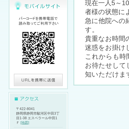
現在一人5～
者様の状態に
急に他院への
す。
貴重なお時間
迷惑をお掛け
これからも時
お待たせして
知いただけま
〒422-8041
静岡県静岡市駿河区中田3丁
目1-38 エスペラール中田1
Ｆ
[地図]