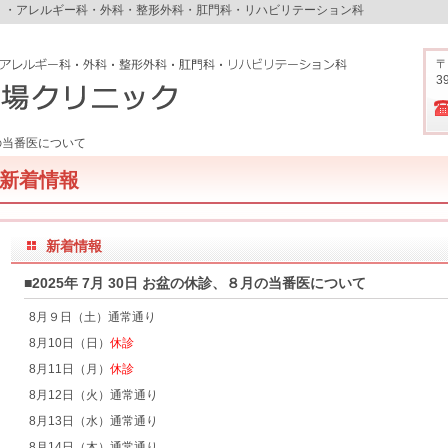
）・アレルギー科・外科・整形外科・肛門科・リハビリテーション科
〒
3
の当番医について
新着情報
新着情報
■2025年 7月 30日 お盆の休診、８月の当番医について
8月９日（土）通常通り
8月
10
日（日）
休診
8月
11
日（月）
休診
8月
12
日（火）通常通り
8月
13
日（水）通常通り
8月
14
日（木）通常通り