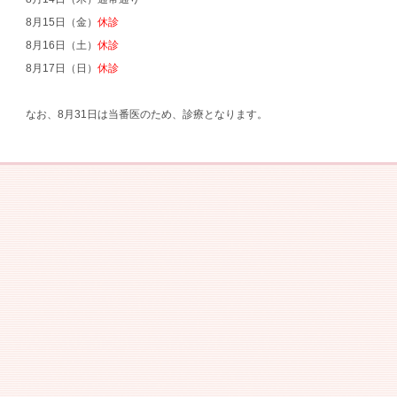
8月
15
日（金）
休診
8月
16
日（土）
休診
8月
17
日（日）
休診
なお、
8
月
31
日は当番医のため、診療となります。