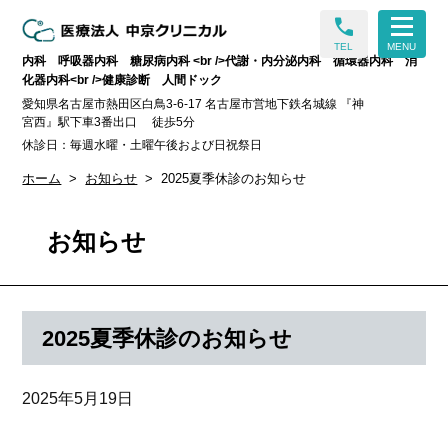
call
TEL
MENU
内科 呼吸器内科 糖尿病内科 <br />代謝・内分泌内科 循環器内科 消
化器内科<br />健康診断 人間ドック
愛知県名古屋市熱田区白鳥3-6-17 名古屋市営地下鉄名城線 『神
宮西』駅下車3番出口 徒歩5分
休診日：毎週水曜・土曜午後および日祝祭日
ホーム
お知らせ
2025夏季休診のお知らせ
お知らせ
2025夏季休診のお知らせ
2025年5月19日