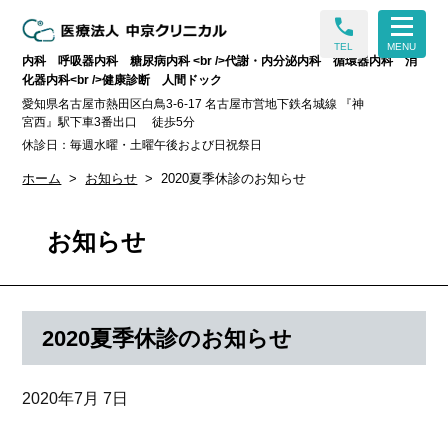
call
TEL
MENU
内科 呼吸器内科 糖尿病内科 <br />代謝・内分泌内科 循環器内科 消
化器内科<br />健康診断 人間ドック
愛知県名古屋市熱田区白鳥3-6-17 名古屋市営地下鉄名城線 『神
宮西』駅下車3番出口 徒歩5分
休診日：毎週水曜・土曜午後および日祝祭日
ホーム
お知らせ
2020夏季休診のお知らせ
お知らせ
2020夏季休診のお知らせ
2020年7月 7日