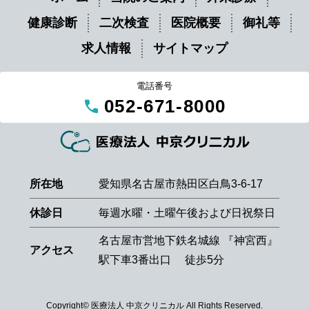
健康診断
二次検査
医院概要
御礼等
求人情報
サイトマップ
電話番号
call
052-671-8000
所在地
愛知県名古屋市熱田区白鳥3-6-17
休診日
毎週水曜・土曜午後および日祝祭日
名古屋市営地下鉄名城線 『神宮西』
アクセス
駅下車3番出口 徒歩5分
Copyright© 医療法人 中京クリニカル All Rights Reserved.