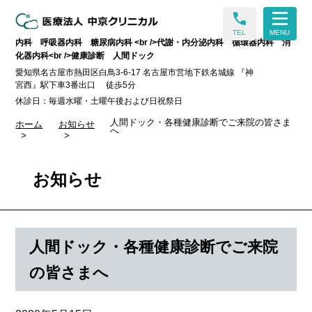
call
TEL
MENU
内科 呼吸器内科 糖尿病内科 <br />代謝・内分泌内科 循環器内科 消
化器内科<br />健康診断 人間ドック
愛知県名古屋市熱田区白鳥3-6-17 名古屋市営地下鉄名城線 『神
宮西』駅下車3番出口 徒歩5分
休診日：毎週水曜・土曜午後および日祝祭日
人間ドック・各種健康診断でご来院の皆さま
ホーム
お知らせ
へ
お知らせ
人間ドック・各種健康診断でご来院
の皆さまへ