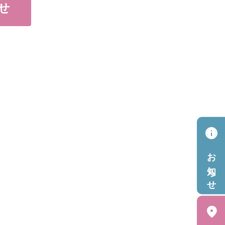
せ
info
お知らせ
location_on