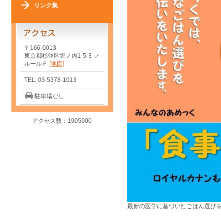
リンク集
〒166-0013
東京都杉並区堀ノ内1-5-3 フ
ルールＦ
[地図]
TEL: 03-5378-1013
駐車場なし
アクセス数：1905900
最新の医学に基づいたごはん選び