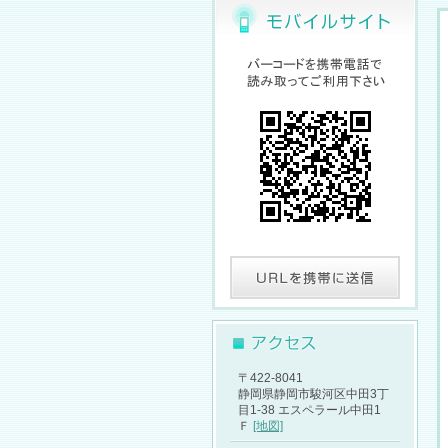
〒422-8041
静岡県静岡市駿河区中田3丁
目1-38 エスペラール中田1
Ｆ
[地図]