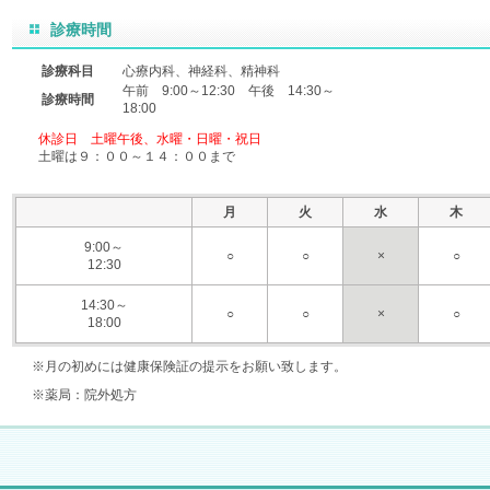
診療時間
診療科目
心療内科、神経科、精神科
午前 9:00～12:30 午後 14:30～
診療時間
18:00
休診日 土曜午後、水曜・日曜・祝日
土曜は９：００～１４：００まで
月
火
水
木
9:00～
○
○
×
○
12:30
14:30～
○
○
×
○
18:00
※月の初めには健康保険証の提示をお願い致します。
※薬局：院外処方