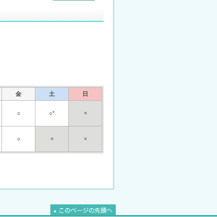
金
土
日
○
○*
×
○
×
×